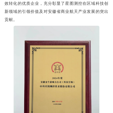
效转化的优质企业，充分彰显了星图测控在区域科技创
新领域的引领价值及对安徽省商业航天产业发展的突出
贡献。