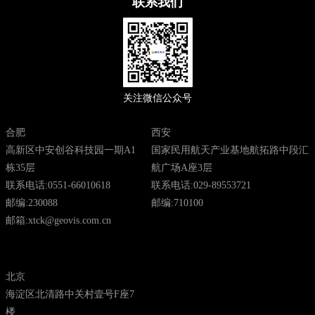
联系我们
关注微信公众号
合肥
西安
高新区中安创谷科技园一期A1
国家民用航天产业基地航拓路中段汇
栋35层
航广场A座3层
联系电话:0551-66010618
联系电话:029-89553721
邮编:230088
邮编:710100
邮箱:xtck@geovis.com.cn
北京
海淀区北清路中关村壹号F座7
楼